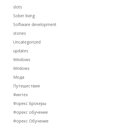
slots
Sober living
Software development
stories
Uncategorized
updates
Windows
Wndows
Мода
Путешествия
Финтех
Форекс Брокеры
Форекс обучение
Форекс Обучение