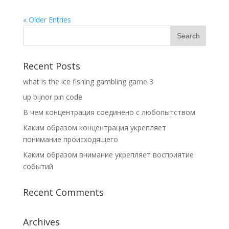
« Older Entries
Recent Posts
what is the ice fishing gambling game 3
up bijnor pin code
В чем концентрация соединено с любопытством
Каким образом концентрация укрепляет
понимание происходящего
Каким образом внимание укрепляет восприятие
событий
Recent Comments
Archives