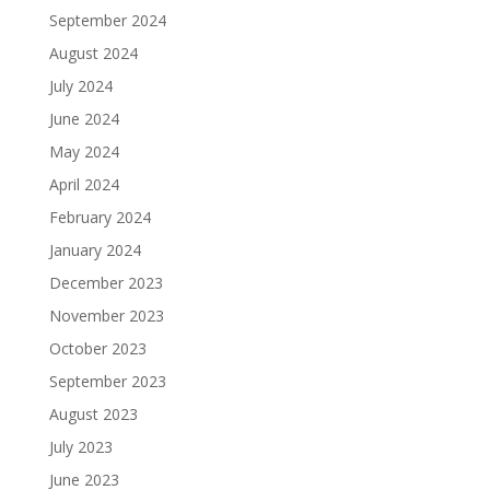
September 2024
August 2024
July 2024
June 2024
May 2024
April 2024
February 2024
January 2024
December 2023
November 2023
October 2023
September 2023
August 2023
July 2023
June 2023