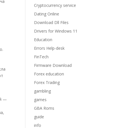
ача
Cryptocurrency service
Dating Online
Download Dll Files
Drivers for Windows 11
Education
Errors Help-desk
о.
FinTech
и
Firmware Download
кла
Forex education
ют
Forex Trading
gambling
ий —
games
GBA Roms
а,
guide
info