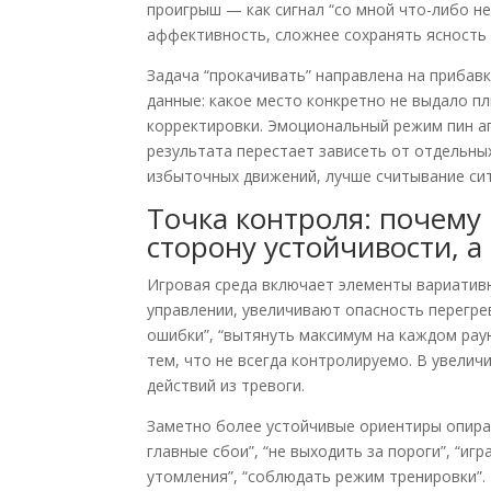
проигрыш — как сигнал “со мной что-либо не
аффективность, сложнее сохранять ясность
Задача “прокачивать” направлена на прибав
данные: какое место конкретно не выдало пл
корректировки. Эмоциональный режим пин а
результата перестает зависеть от отдельны
избыточных движений, лучше считывание сит
Точка контроля: почему
сторону устойчивости, а
Игровая среда включает элементы вариатив
управлении, увеличивают опасность перегрев
ошибки”, “вытянуть максимум на каждом рау
тем, что не всегда контролируемо. В увелич
действий из тревоги.
Заметно более устойчивые ориентиры опираю
главные сбои”, “не выходить за пороги”, “иг
утомления”, “соблюдать режим тренировки”.