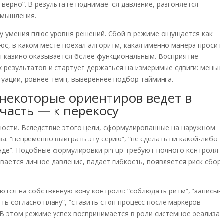
 верно”. В результате поднимается давление, разгоняется
 мышления.
ку умения плюс уровня решений. Сбой в режиме ощущается как
юс, в каком месте поехал алгоритм, какая именно манера проси
п казино оказывается более функциональным. Восприятие
х результатов и стартует держаться на измеримые сдвиги: мень
уации, ровнее темп, вывереннее подбор тайминга.
 некоторые ориентиров ведет в
 часть — к перекосу
ности. Вследствие этого цели, сформулированные на наружном
а: “непременно выиграть эту серию”, “не сделать ни какой-либо
нде”. Подобные формулировки pin up требуют полного контроля
ивается личное давление, падает гибкость, появляется риск сбо
тся на собственную зону контроля: “соблюдать ритм”, “записы
рать согласно плану”, “ставить стоп процесс после маркеров
 В этом режиме успех воспринимается в роли системное реализ