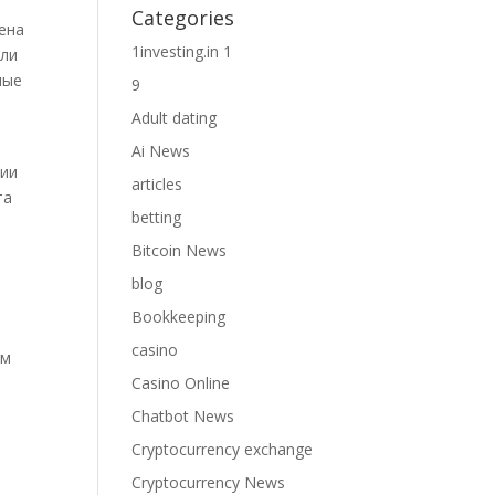
Categories
ена
1investing.in 1
оли
мые
9
Adult dating
Ai News
гии
articles
та
betting
Bitcoin News
blog
Bookkeeping
casino
ом
й
Casino Online
а
Chatbot News
Cryptocurrency exchange
Cryptocurrency News