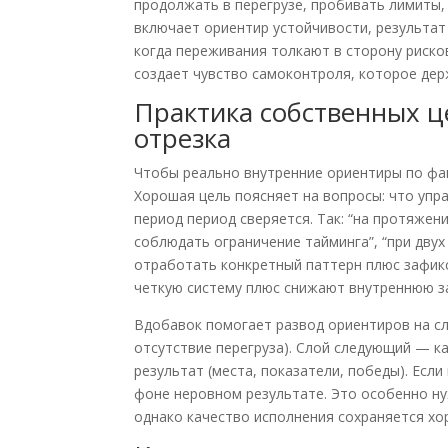
продолжать в перегрузе, пробивать лимиты, 
включает ориентир устойчивости, результат 
когда переживания толкают в сторону риск
создает чувство самоконтроля, которое дер
Практика собственных ц
отрезка
Чтобы реально внутренние ориентиры по фа
Хорошая цель поясняет на вопросы: что упра
период период сверяется. Так: “на протяжен
соблюдать ограничение тайминга”, “при двух
отработать конкретный паттерн плюс зафикс
четкую систему плюс снижают внутреннюю за
Вдобавок помогает развод ориентиров на сл
отсутствие перегруза). Слой следующий — к
результат (места, показатели, победы). Есл
фоне неровном результате. Это особенно нуж
однако качество исполнения сохраняется хо