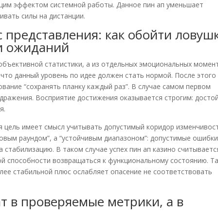
ющим эффектом системной работы. Данное пин ап уменьшает
вать силы на дистанции.
представления: как обойти ловуш
и ожиданий
объективной статистики, а из отдельных эмоциональных момен
 что данный уровень по идее должен стать нормой. После этого
ование “сохранять планку каждый раз”. В случае самом первом
здражения. Восприятие достижения оказывается строгим: досто
я.
ая цель имеет смысл учитывать допустимый коридор изменчивост
ковым раундом”, а “устойчивым диапазоном”: допустимые ошибки
 стабилизацию. В таком случае успех пин ап казино считываетс
ой способности возвращаться к функциональному состоянию. Т
лее стабильной плюс ослабляет опасение не соответствовать
т в проверяемые метрики, а в