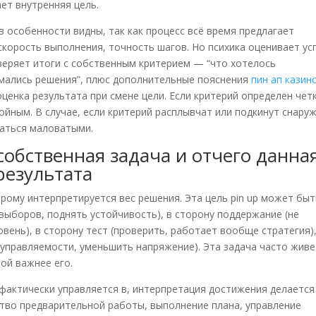
ает внутренняя цель.
 особенности видны, так как процесс всё время предлагает
 скорость выполнения, точность шагов. Но психика оценивает ус
сверяет итоги с собственным критерием — “что хотелось
имались решения”, плюс дополнительные пояснения
пин ап казин
ценка результата при смене цели. Если критерий определен чет
йным. В случае, если критерий расплывчат или подкинут снаруж
аться маловатыми.
собственная задача и отчего данна
результата
рому интерпретируется вес решения. Эта цель pin up может быт
выборов, поднять устойчивость), в сторону поддержание (не
вень), в сторону тест (проверить, работает вообще стратегия),
управляемости, уменьшить напряжение). Эта задача часто живе
ой важнее его.
о фактически управляется в, интерпретация достижения делается
ство предварительной работы, выполнение плана, управление