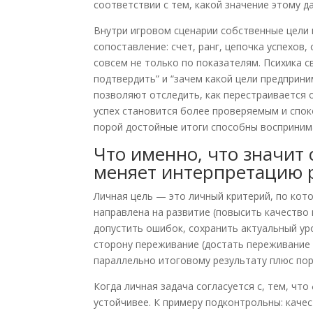
соответствии с тем, какой значение этому д
Внутри игровом сценарии собственные цели в
сопоставление: счет, ранг, цепочка успехов,
совсем не только по показателям. Психика 
подтвердить” и “зачем какой цели предприн
позволяют отследить, как перестраивается о
успех становится более проверяемым и споко
порой достойные итоги способны восприним
Что именно, что значит 
меняет интерпретацию 
Личная цель — это личный критерий, по кото
направлена на развитие (повысить качество 
допустить ошибок, сохранить актуальный уро
сторону переживание (достать переживание 
параллельно итоговому результату плюс пор
Когда личная задача согласуется с, тем, чт
устойчивее. К примеру подконтрольны: каче