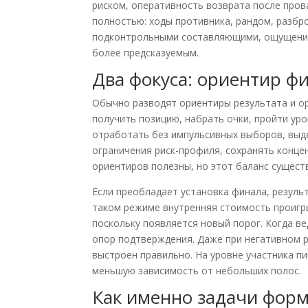
риском, оперативность возврата после пров
полностью: ходы противника, рандом, разбр
подконтрольными составляющими, ощущение 
более предсказуемым.
Два фокуса: ориентир ф
Обычно разводят ориентиры результата и ор
получить позицию, набрать очки, пройти уро
отработать без импульсивных выборов, выде
ограничения риск-профиля, сохранять конце
ориентиров полезны, но этот баланс сущест
Если преобладает установка финала, результ
таком режиме внутренняя стоимость проигр
поскольку появляется новый порог. Когда 
опор подтверждения. Даже при негативном р
выстроен правильно. На уровне участника п
меньшую зависимость от небольших полос.
Как именно задачи форм