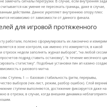
не замечать сигналы перегрузки. В случае, если внутренняя зад
считывается как умение не пересекать границы, даже в случае,
ованным действиям. Данное укрепляет внутреннюю опору плюс
жится независимо от зависимости от данного финала.
елей для игровой протяженного
кту работали, полезно сформулировать их лаконично и измерим
вляется в зоне контроля, как именно это измеряется, в какой
ии отрезок недели заполнять журнал выборов”, “на любой сесси
 просчетов подряд ставить остановку”, “в течение месячного ци
ировать статистику”. Подобные установки пин ап казино созда
висимость к разового матча.
оям. Ступень 1 — базовая стабильность (ритм, перерывы,
ачество выборов (чек-лист, режим, разбор ошибок). Слой верхн
и нижние ступени выполняются, достижение фиксируется даже на
но в отрезки, в случае, когда внешняя динамика неблагоприятн
рошим.