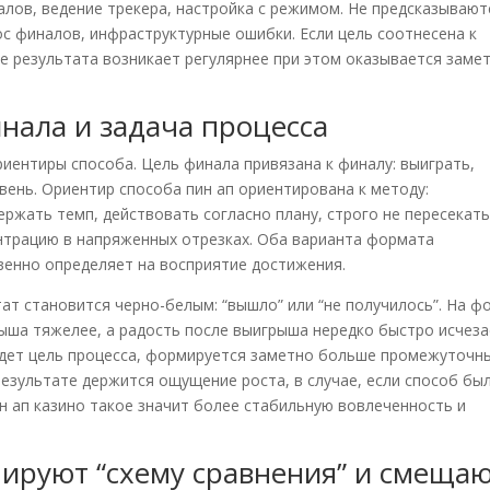
алов, ведение трекера, настройка с режимом. Не предсказывают
ос финалов, инфраструктурные ошибки. Если цель соотнесена к
результата возникает регулярнее при этом оказывается заме
инала и задача процесса
иентиры способа. Цель финала привязана к финалу: выиграть,
вень. Ориентир способа пин ап ориентирована к методу:
ржать темп, действовать согласно плану, строго не пересекать
нтрацию в напряженных отрезках. Оба варианта формата
венно определяет на восприятие достижения.
ат становится черно-белым: “вышло” или “не получилось”. На ф
ыша тяжелее, а радость после выигрыша нередко быстро исчеза
ведет цель процесса, формируется заметно больше промежуточн
езультате держится ощущение роста, в случае, если способ бы
ин ап казино такое значит более стабильную вовлеченность и
ируют “схему сравнения” и смеща