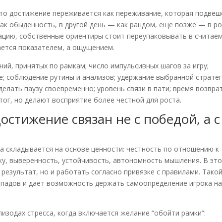
дто достижение переживается как переживание, которая подвеш
как обыденность, в другой день — как рандом, еще позже — в р
ацию, собственные ориентиры стоит переупаковывать в считае
ается показателем, а ощущением.
ий, принятых по рамкам; число импульсивных шагов за игру;
е; соблюдение рутины и анализов; удержание выбранной страте
делать паузу своевременно; уровень связи в пати; время возвра
тог, но делают восприятие более честной для роста.
остижение связан не с победой, а с
ха складывается на основе ценности: честность по отношению к
ку, выверенность, устойчивость, автономность мышления. В эт
результат, но и работать согласно привязке с правилами. Тако
епадов и дает возможность держать самоопределение игрока н
изодах стресса, когда включается желание “обойти рамки”: