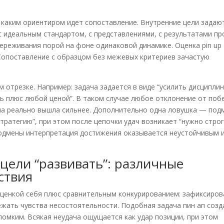
с каким ориентиром идет сопоставление. Внутренние цели задаю
 с идеальным стандартом, с представлениями, с результатами пр
ереживания порой на фоне одинаковой динамике. Оценка pin up 
Сопоставление с образцом без межевых критериев зачастую
 отрезке. Например: задача задается в виде “усилить дисциплин
ть плюс любой ценой”. В таком случае любое отклонение от поб
ина реально вышла сильнее. Дополнительно одна ловушка — под
стратегию”, при этом после цепочки удач возникает “нужно стро
подмены интерпретация достижения оказывается неустойчивым 
цели “развивать”: различные
ствия
оценкой себя плюс сравнительным конкурированием: зафиксиров
ежать чувства несостоятельности. Подобная задача пин ап созд
ломким. Всякая неудача ощущается как удар позиции, при этом