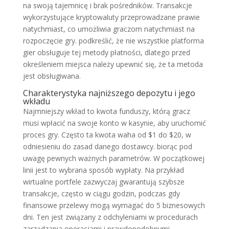
na swoją tajemnicę i brak pośredników. Transakcje
wykorzystujące kryptowaluty przeprowadzane prawie
natychmiast, co umożliwia graczom natychmiast na
rozpoczęcie gry. podkreślić, że nie wszystkie platforma
gier obsługuje tej metody płatności, dlatego przed
określeniem miejsca należy upewnić się, że ta metoda
jest obsługiwana.
Charakterystyka najniższego depozytu i jego
wkładu
Najmniejszy wkład to kwota funduszy, którą gracz
musi wpłacić na swoje konto w kasynie, aby uruchomić
proces gry. Często ta kwota waha od $1 do $20, w
odniesieniu do zasad danego dostawcy. biorąc pod
uwagę pewnych ważnych parametrów. W początkowej
linii jest to wybrana sposób wypłaty. Na przykład
wirtualne portfele zazwyczaj gwarantują szybsze
transakcje, często w ciągu godzin, podczas gdy
finansowe przelewy mogą wymagać do 5 biznesowych
dni. Ten jest związany z odchyleniami w procedurach
zarządzania operacjami i prawdopodobnymi