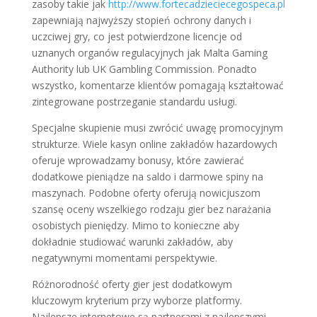
zasoby takie jak
http://www.fortecadzieciecegospeca.pl
zapewniają najwyższy stopień ochrony danych i
uczciwej gry, co jest potwierdzone licencje od
uznanych organów regulacyjnych jak Malta Gaming
Authority lub UK Gambling Commission. Ponadto
wszystko, komentarze klientów pomagają kształtować
zintegrowane postrzeganie standardu usługi.
Specjalne skupienie musi zwrócić uwagę promocyjnym
strukturze. Wiele kasyn online zakładów hazardowych
oferuje wprowadzamy bonusy, które zawierać
dodatkowe pieniądze na saldo i darmowe spiny na
maszynach. Podobne oferty oferują nowicjuszom
szansę oceny wszelkiego rodzaju gier bez narażania
osobistych pieniędzy. Mimo to konieczne aby
dokładnie studiować warunki zakładów, aby
negatywnymi momentami perspektywie.
Różnorodność oferty gier jest dodatkowym
kluczowym kryterium przy wyborze platformy.
Najlepsze internetowe są partnerami z najlepszymi