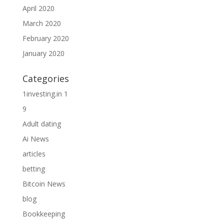
April 2020
March 2020
February 2020
January 2020
Categories
1investing.in 1
9
Adult dating
Ai News
articles
betting
Bitcoin News
blog
Bookkeeping