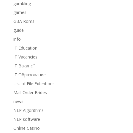
gambling
games
GBA Roms
guide
info
IT Education
IT Vacancies
IT Вакансії
IT Образование
List of File Extentions
Mail Order Brides
news
NLP Algorithms
NLP software
Online Casino