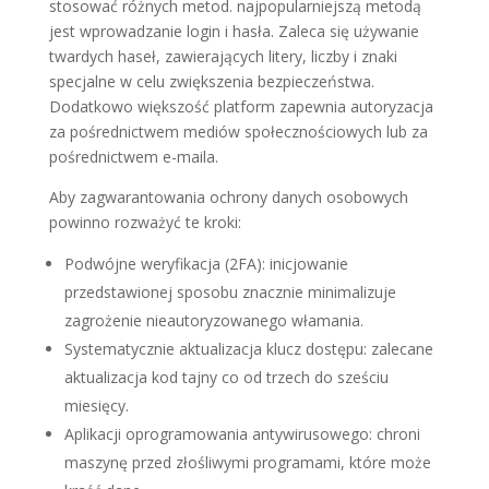
stosować różnych metod. najpopularniejszą metodą
jest wprowadzanie login i hasła. Zaleca się używanie
twardych haseł, zawierających litery, liczby i znaki
specjalne w celu zwiększenia bezpieczeństwa.
Dodatkowo większość platform zapewnia autoryzacja
za pośrednictwem mediów społecznościowych lub za
pośrednictwem e-maila.
Aby zagwarantowania ochrony danych osobowych
powinno rozważyć te kroki:
Podwójne weryfikacja (2FA): inicjowanie
przedstawionej sposobu znacznie minimalizuje
zagrożenie nieautoryzowanego włamania.
Systematycznie aktualizacja klucz dostępu: zalecane
aktualizacja kod tajny co od trzech do sześciu
miesięcy.
Aplikacji oprogramowania antywirusowego: chroni
maszynę przed złośliwymi programami, ​​które może