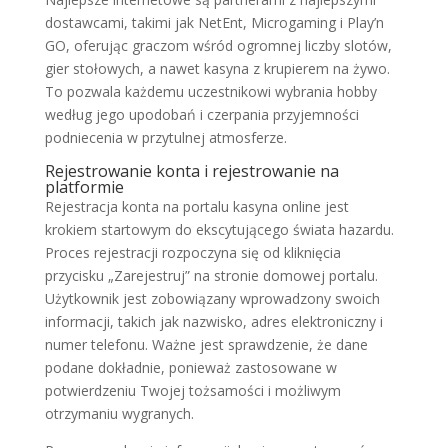
dostawcami, takimi jak NetEnt, Microgaming i Play’n
GO, oferując graczom wśród ogromnej liczby slotów,
gier stołowych, a nawet kasyna z krupierem na żywo.
To pozwala każdemu uczestnikowi wybrania hobby
według jego upodobań i czerpania przyjemności
podniecenia w przytulnej atmosferze.
Rejestrowanie konta i rejestrowanie na
platformie
Rejestracja konta na portalu kasyna online jest
krokiem startowym do ekscytującego świata hazardu.
Proces rejestracji rozpoczyna się od kliknięcia
przycisku „Zarejestruj” na stronie domowej portalu.
Użytkownik jest zobowiązany wprowadzony swoich
informacji, takich jak nazwisko, adres elektroniczny i
numer telefonu. Ważne jest sprawdzenie, że dane
podane dokładnie, ponieważ zastosowane w
potwierdzeniu Twojej tożsamości i możliwym
otrzymaniu wygranych.