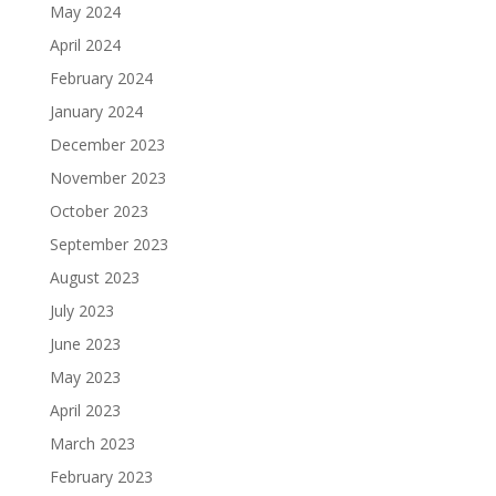
May 2024
April 2024
February 2024
January 2024
December 2023
November 2023
October 2023
September 2023
August 2023
July 2023
June 2023
May 2023
April 2023
March 2023
February 2023