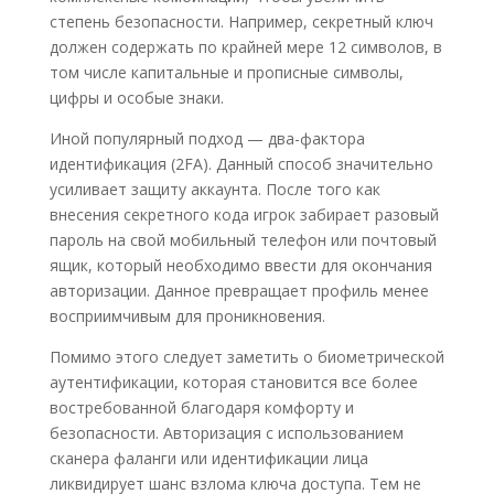
степень безопасности. Например, секретный ключ
должен содержать по крайней мере 12 символов, в
том числе капитальные и прописные символы,
цифры и особые знаки.
Иной популярный подход — два-фактора
идентификация (2FA). Данный способ значительно
усиливает защиту аккаунта. После того как
внесения секретного кода игрок забирает разовый
пароль на свой мобильный телефон или почтовый
ящик, который необходимо ввести для окончания
авторизации. Данное превращает профиль менее
восприимчивым для проникновения.
Помимо этого следует заметить о биометрической
аутентификации, которая становится все более
востребованной благодаря комфорту и
безопасности. Авторизация с использованием
сканера фаланги или идентификации лица
ликвидирует шанс взлома ключа доступа. Тем не