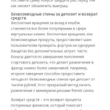
поставить сумму бонуса тридцать раз, перед тем
как сможет обналичить выигрыш.
Безвозмездные спины за депозит и возврат
средств
Бесплатные вращения за вклад и кешбэк
становятся все более популярными в сфере
виртуальных казино. Бесплатные вращения, или
безвозмездные прокруты, предоставляют шанс
пользователям проверить фортуна на одноруких
бандитах без дополнительных затрат. Часто
бонусы даются по завершении пополнения
стартового депозита, что делает развлечение в
френдс казино более заманчивой. Например,
игорное заведение способно предоставить
пятьдесят безвозмездных спинов при депозит от
тысячи рублей. Этот прекрасный метод начать
развлечение с минимумом рисками friends casino.
Возврат средств – это возврат процента
потерянных финансов, который помогает