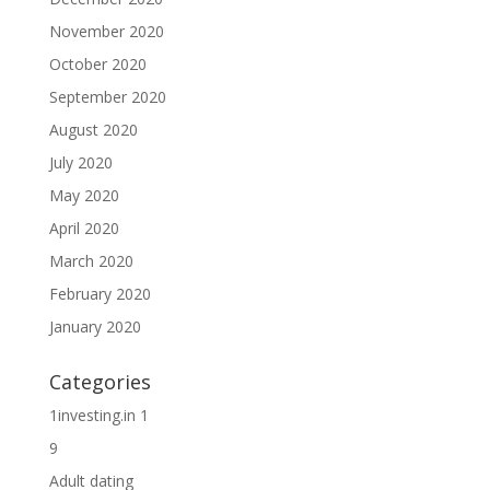
November 2020
October 2020
September 2020
August 2020
July 2020
May 2020
April 2020
March 2020
February 2020
January 2020
Categories
1investing.in 1
9
Adult dating