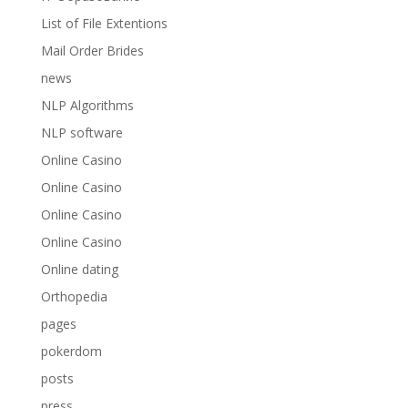
List of File Extentions
Mail Order Brides
news
NLP Algorithms
NLP software
Online Casino
Online Casino
Online Casino
Online Casino
Online dating
Orthopedia
pages
pokerdom
posts
press