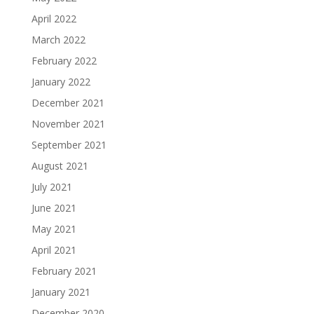
April 2022
March 2022
February 2022
January 2022
December 2021
November 2021
September 2021
August 2021
July 2021
June 2021
May 2021
April 2021
February 2021
January 2021
December 2020