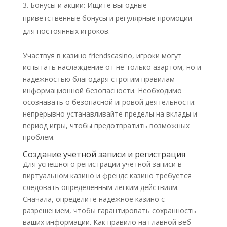
Бонусы и акции: Ищите выгодные
приветственные бонусы и регулярные промоции
для постоянных игроков.
Участвуя в казино friendscasino, игроки могут
испытать наслаждение от не только азартом, но и
надежностью благодаря строгим правилам
информационной безопасности. Необходимо
осознавать о безопасной игровой деятельности:
непрерывно устанавливайте пределы на вклады и
период игры, чтобы предотвратить возможных
проблем.
Создание учетной записи и регистрация
Для успешного регистрации учетной записи в
виртуальном казино и френдс казино требуется
следовать определенным легким действиям.
Сначала, определите надежное казино с
разрешением, чтобы гарантировать сохранность
ваших информации. Как правило на главной веб-