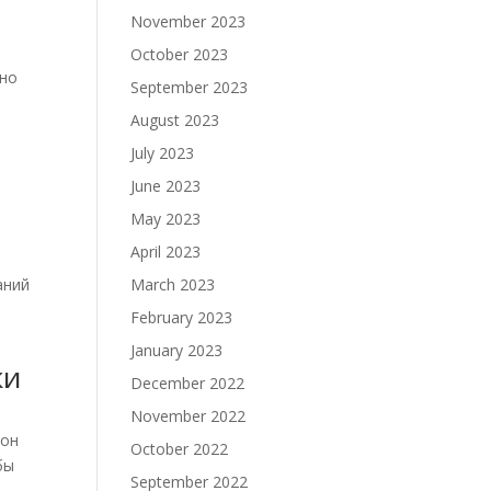
November 2023
October 2023
ино
September 2023
August 2023
July 2023
June 2023
May 2023
April 2023
аний
March 2023
February 2023
January 2023
ки
December 2022
November 2022
 он
October 2022
бы
September 2022