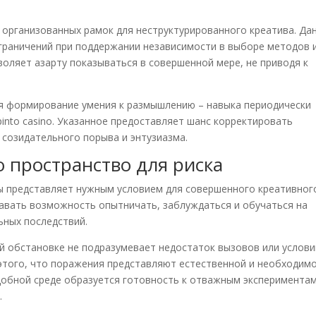
 организованных рамок для неструктурированного креатива. Да
ограничений при поддержании независимости в выборе методов 
воляет азарту показываться в совершенной мере, не приводя к
я формирование умения к размышлению – навыка периодически
into casino. Указанное предоставляет шанс корректировать
 созидательного порыва и энтузиазма.
 пространство для риска
ы представляет нужным условием для совершенного креативног
давать возможность опытничать, заблуждаться и обучаться на
ьных последствий.
 обстановке не подразумевает недостаток вызовов или услови
 этого, что поражения представляют естественной и необходим
добной среде образуется готовность к отважным экспериментам
.