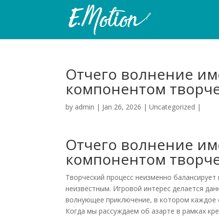
Отчего волнение им
компонентом творче
by
admin
|
Jan 26, 2026
|
Uncategorized
|
Отчего волнение им
компонентом творче
Творческий процесс неизменно балансирует
неизвестным. Игровой интерес делается да
волнующее приключение, в котором каждое о
Когда мы рассуждаем об азарте в рамках кре