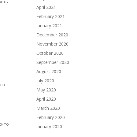
ость
April 2021
в
February 2021
January 2021
December 2020
November 2020
October 2020
September 2020
August 2020
July 2020
ы в
May 2020
April 2020
March 2020
February 2020
о-то
January 2020