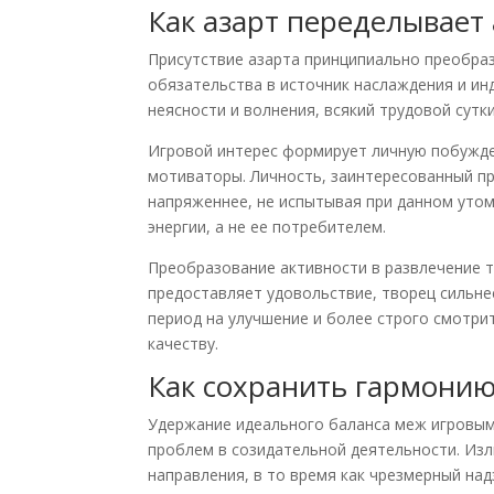
Как азарт переделывает
Присутствие азарта принципиально преобраз
обязательства в источник наслаждения и ин
неясности и волнения, всякий трудовой сут
Игровой интерес формирует личную побужден
мотиваторы. Личность, заинтересованный п
напряженнее, не испытывая при данном утом
энергии, а не ее потребителем.
Преобразование активности в развлечение т
предоставляет удовольствие, творец сильн
период на улучшение и более строго смотри
качеству.
Как сохранить гармонию
Удержание идеального баланса меж игровым
проблем в созидательной деятельности. Изл
направления, в то время как чрезмерный на