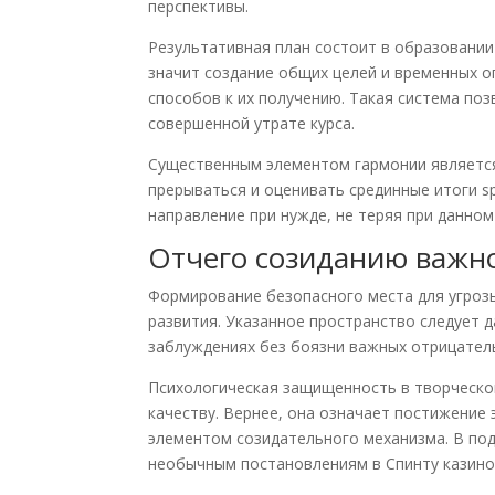
перспективы.
Результативная план состоит в образовании
значит создание общих целей и временных 
способов к их получению. Такая система поз
совершенной утрате курса.
Существенным элементом гармонии являетс
прерываться и оценивать срединные итоги sp
направление при нужде, не теряя при данном
Отчего созиданию важно
Формирование безопасного места для угроз
развития. Указанное пространство следует 
заблуждениях без боязни важных отрицател
Психологическая защищенность в творческой
качеству. Вернее, она означает постижение
элементом созидательного механизма. В по
необычным постановлениям в Спинту казино