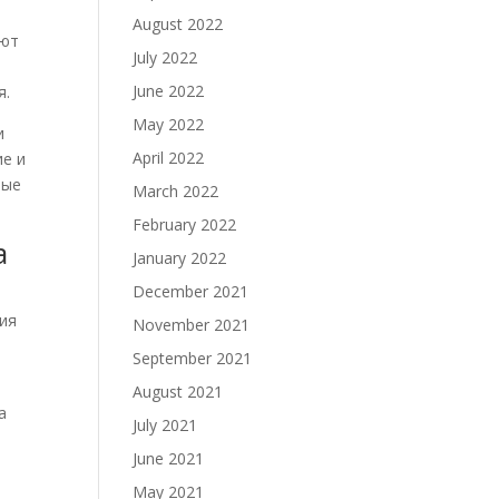
August 2022
ают
July 2022
June 2022
я.
May 2022
и
April 2022
ие и
ные
March 2022
February 2022
а
January 2022
December 2021
ия
November 2021
September 2021
August 2021
а
July 2021
June 2021
May 2021