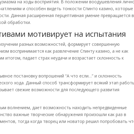
узиазма на ходы восприятия. В положении воодушевления личн
чатлениям и способен видеть тонкости Спинто казино, которые
ости. Данная расширенная перцептивная умение превращается 
кой обработки.
ктивами мотивирует на испытания
а изучении разных возможностей, формирует совершенную
низм воспринимается как развлечение Спинту казино, а не как
м итогом, падает страх неудачи и возрастает склонность к
ывное постановку вопрошений “А что если…” и склонность
ского хода. Данный способ трансформирует всякий этап работ
ткрывает свежие возможности для последующего развития
вым волнением, дает возможность находить непредвиденные
инство важные творческие обнаружения произошли как раз в
ментов, тогда когда творец или новатор решил попробовать чт