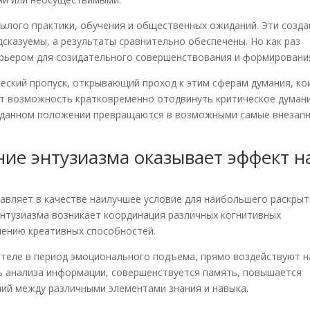
ылого практики, обучения и общественных ожиданий. Эти созд
дсказуемы, а результаты сравнительно обеспечены. Но как раз
рьером для созидательного совершенствования и формировани
ический пропуск, открывающий проход к этим сферам думания, ко
т возможность кратковременно отодвинуть критическое думан
В данном положении превращаются в возможными самые внезап
ие энтузиазма оказывает эффект н
вляет в качестве наилучшее условие для наибольшего раскрыт
энтузиазма возникает координация различных когнитивных
лению креативных способностей.
 теле в период эмоционального подъема, прямо воздействуют н
ть анализа информации, совершенствуется память, повышается
ий между различными элементами знания и навыка.