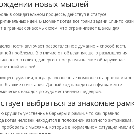
рождении новых мыслей
ль в созидательном процессе, действуя в статусе
гинальных идей. В момент когда все грани задачи Спинто каз
 в границах знакомых схем, что ограничивает шансы для
деленности включает разветвленное думание – способность
единой проблемы. В отличие от объединяющего размышления,
авильного отклика, дивергентное размышление обнаруживает
сочетаний мыслей.
яющего думания, когда разрозненные компоненты практики и зн
не бывшие сочетания. Данный ход находится в фундаменте
емических находок до художественных шедевров.
ствует выбраться за знакомые рам
ю крушить умственные барьеры и рамки, что как правило
а когда человек находится в положении азартного энтузиазма,
в пробовать с мыслями, которые в нормальном ситуации имели 
ми или неосуществимыми.