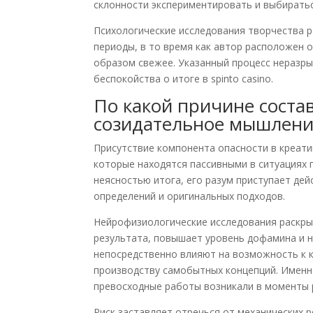
склонности экспериментировать и выбиратьс
Психологические исследования творчества 
периоды, в то время как автор расположен 
образом свежее. Указанный процесс неразры
беспокойства о итоге в spinto casino.
По какой причине соста
созидательное мышлен
Присутствие компонента опасности в креат
которые находятся пассивными в ситуациях 
неясностью итога, его разум приступает де
определений и оригинальных подходов.
Нейрофизиологические исследования раскры
результата, повышает уровень дофамина и 
непосредственно влияют на возможность к 
производству самобытных концепций. Именн
превосходные работы возникали в моменты 
Риск заставляет отречься от механических 