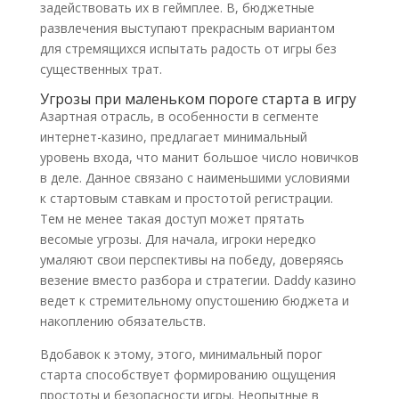
задействовать их в геймплее. В, бюджетные
развлечения выступают прекрасным вариантом
для стремящихся испытать радость от игры без
существенных трат.
Угрозы при маленьком пороге старта в игру
Азартная отрасль, в особенности в сегменте
интернет-казино, предлагает минимальный
уровень входа, что манит большое число новичков
в деле. Данное связано с наименьшими условиями
к стартовым ставкам и простотой регистрации.
Тем не менее такая доступ может прятать
весомые угрозы. Для начала, игроки нередко
умаляют свои перспективы на победу, доверяясь
везение вместо разбора и стратегии. Daddy казино
ведет к стремительному опустошению бюджета и
накоплению обязательств.
Вдобавок к этому, этого, минимальный порог
старта способствует формированию ощущения
простоты и безопасности игры. Неопытные в