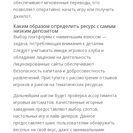
обеспечивают мгновенные переводы, что
позволяет оперативно начать игру или получить
джекпот.
Каким образом определить ресурс с самым
низким депозитом
Выбор платформы с наименьшим взносом —
задача, потребляющая внимания к деталям.
Следует учитывать имидж игрового клуба и
обладание лицензии на деятельность.
Лицензированные сайты обеспечивают
безопасность капитала и добросовестность
развлечений. Приступите с рассмотрения отзывов
игроков и рангов на тематических ресурсах.
Дальнейшим шагом будет проверка ассортимента
игровых автоматов. Качественные игорные
заведения предоставляют выбор слотов,
настольных игр и лайв-дилеров. Данное
предоставляет шанс пользователям обнаружить
веселье на свой вкус, даже с минимальными