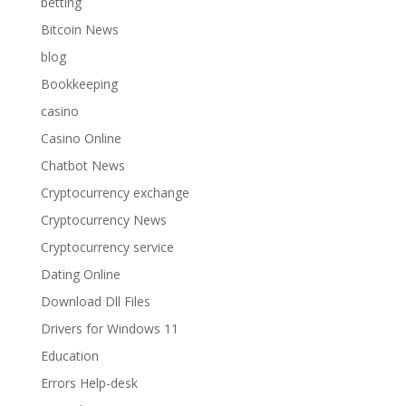
betting
Bitcoin News
blog
Bookkeeping
casino
Casino Online
Chatbot News
Cryptocurrency exchange
Cryptocurrency News
Cryptocurrency service
Dating Online
Download Dll Files
Drivers for Windows 11
Education
Errors Help-desk