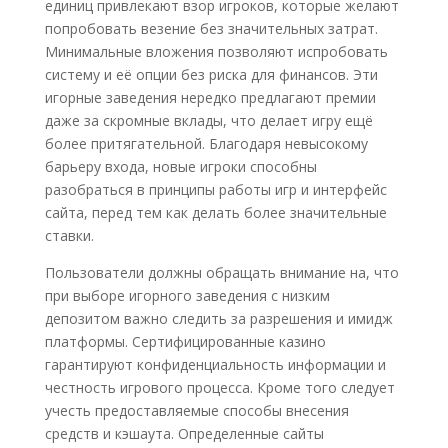
единиц привлекают взор игроков, которые желают
попробовать везение без значительных затрат.
Минимальные вложения позволяют испробовать
систему и её опции без риска для финансов. Эти
игорные заведения нередко предлагают премии
даже за скромные вклады, что делает игру ещё
более притягательной. Благодаря невысокому
барьеру входа, новые игроки способны
разобраться в принципы работы игр и интерфейс
сайта, перед тем как делать более значительные
ставки.
Пользователи должны обращать внимание на, что
при выборе игорного заведения с низким
депозитом важно следить за разрешения и имидж
платформы. Сертифицированные казино
гарантируют конфиденциальность информации и
честность игрового процесса. Кроме того следует
учесть предоставляемые способы внесения
средств и кэшаута. Определенные сайты