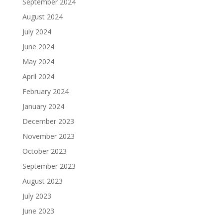
September 2024
August 2024
July 2024
June 2024
May 2024
April 2024
February 2024
January 2024
December 2023
November 2023
October 2023
September 2023
August 2023
July 2023
June 2023