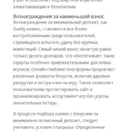
захватывающим и безопасным.
Вознаграждения за наименьший взнос
Вознаграждения за минимальный депозит, как
Daddy казино, становятся все более
востребованными среди пользователей,
стремящихся испытать удачу без крупных
инвестиций. Самый низкий взнос зачастую равен
только десяти долларов, что обеспечивает такие
оферты особенно привлекательными для новых
игроков. Онлайн гэмблинг-платформы предлагают
различные форматы бонусов, включая даровые
раскрутки и экстра очки на игру. Такое позволяет
пользователям протестировать сайт и
проанализировать ассортимент игр без угрозы
значительных потерь.
В процессе подбора казино с бонусами за
минимально возможный депозит, следует
учитывать условия отыгрыша. Определенные