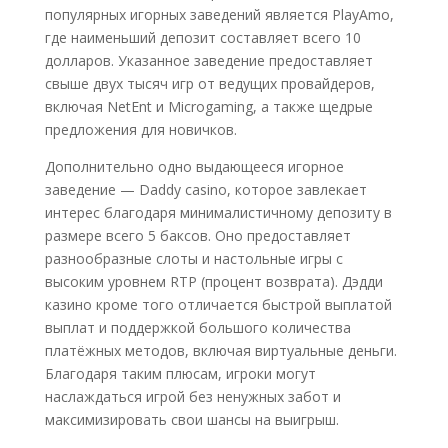
популярных игорных заведений является PlayAmo,
где наименьший депозит составляет всего 10
долларов. Указанное заведение предоставляет
свыше двух тысяч игр от ведущих провайдеров,
включая NetEnt и Microgaming, а также щедрые
предложения для новичков.
Дополнительно одно выдающееся игорное
заведение — Daddy casino, которое завлекает
интерес благодаря минималистичному депозиту в
размере всего 5 баксов. Оно предоставляет
разнообразные слоты и настольные игры с
высоким уровнем RTP (процент возврата). Дэдди
казино кроме того отличается быстрой выплатой
выплат и поддержкой большого количества
платёжных методов, включая виртуальные деньги.
Благодаря таким плюсам, игроки могут
наслаждаться игрой без ненужных забот и
максимизировать свои шансы на выигрыш.