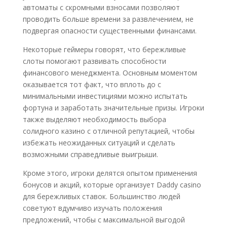
автоматы с скромными взносами позволяют
проводить больше времени за развлечением, не
подвергая опасности существенными финансами.
Некоторые геймеры говорят, что бережливые
слоты помогают развивать способности
финансового менеджмента. Основным моментом
оказывается тот факт, что вплоть до с
минимальными инвестициями можно испытать
фортуна и заработать значительные призы. Игроки
также выделяют необходимость выбора
солидного казино с отличной репутацией, чтобы
избежать неожиданных ситуаций и сделать
возможными справедливые выигрыши.
Кроме этого, игроки делятся опытом применения
бонусов и акций, которые организует Daddy casino
для бережливых ставок. Большинство людей
советуют вдумчиво изучать положения
предложений, чтобы с максимальной выгодой