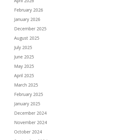
April 2026
February 2026
January 2026
December 2025
August 2025
July 2025
June 2025
May 2025
April 2025
March 2025
February 2025
January 2025
December 2024
November 2024
October 2024