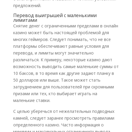
предложений.
Перевод выигрышей с маленькими
лимитами
Снятие денег с ограниченными пределами в онлайн
казино может быть настоящей проблемой для
многих геймеров. Следует понимать, что не все
платформы обеспечивают равные условия для
перевода, и лимиты могут значительно
различаться. К примеру, некоторые казино дают
возможность выводить самые маленькие суммы от
10 баксов, в то время как другие задают планку в
50 долларов или выше. Такое может стать
затруднением для пользователей при скромными
призами или тех, кто выбирает играть на
маленькие ставки.
С целью уберечься от нежелательных подводных
камней, следует заранее просмотреть правилами
определенного казино. Часто информация о
минимум и максимальных ограничениях вывода