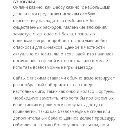
взносами
Онлайн казино, как Daddy казино, с небольшими
депозитами предлагают игрокам особую
перспективу насладиться гэмблингом без
существенных расходов. Маленькие вложения,
зачастую стартовав с 1 бакса, позволяют
новичкам в игре попробовать свои умения без
опасности для финансов. Данное в частности
актуально относительно тех людей, кто начинает
погружение в сферой интернет-казино и желает
испытать всевозможные игры и методы.
Сайты с низкими ставками обычно демонстрируют
разнообразный набор игр: от слотов до
настольных игр, таких как очко и колесо фортуны.
Необходимо заметить, что хотя бы при скромных
инвестициях игроки могут получать доступ к
привилегий, таких как безвозмездные спины или
дополнительный баланс. Данное делает процедуру
геймплея не только более увлекательным, но и