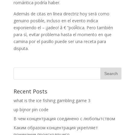
romántica podría haber.
Además de citas en línea directriz hoy será como
genuino posible, incluso en el evento indica
exponiendo el – ¡jadeo! â € ”polÃtica. Pero también
para sí, evitar problema hasta el momento en que
camina por el pasillo puede ser una receta para
disputa.
Recent Posts
what is the ice fishing gambling game 3
up bijnor pin code
В чем концентрация соединено с любопытством
Каким образом концентрация укрепляет
понимание происходящего